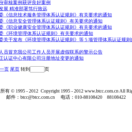
份审核案例获评良好案例
发展 精准部署笃行致远
委《信息技术服务管理体系认证规则》有关要求的通知
委《信息安全管理体系认证规则》有关要求的通知
委《职业健康安全管理体系认证规则》有关要求的通知
委《环境管理体系认证规则》有关要求的通知
委关于发布《环境管理体系认证规则》等 5 项管理体系认证规则
人员冒充我公司工作人员开展虚假联系的警示公告
正认证中心有限公司注册地址变更的通知
一页
尾页
转到
页
© 1995 - 2012 Copyright 1995 - 2012 www.btcc.com.cn All Rig
邮件：btcc@btcc.com.cn 电话：010-88108420 88108422