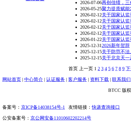
2026-07-06
再创佳绩，三
2026-05-25
聚力提质赋能
2026-02-12
关于国家认监
2026-02-12
关于国家认监
2026-02-12
关于国家认监
2026-02-12
关于国家认监
2026-01-22
关于国家认监
2025-12-31
2026新年贺辞
2025-12-15
关于防范不法
2025-12-15
关于北京天一
首页
上一页
1
2
3
4
5
6
7
8
9
下
网站首页
|
中心简介
|
认证服务
|
客户服务
|
资料下载
|
联系我们
BTCC 版权所有 
备案号：
京ICP备14038154号-1
友情链接：
快递查询接口
公安备案号：
京公网安备11010602202214号